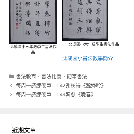
北成國小六年級學生書法作品
北成國小五年級學生書法作
品
北成國小書法教學簡介
分
書法教育
、
書法比賽
、
硬筆書法
類
每周一詩練硬筆—042謝枋得《蠶婦吟》
每周一詩練硬筆—043韓愈《晚春》
近期文章