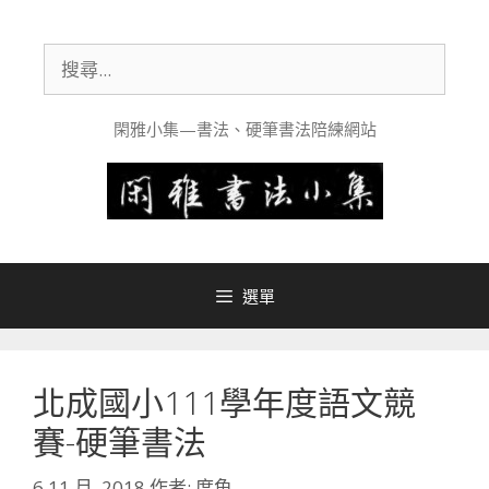
跳
至
搜
主
尋:
要
內
閑雅小集—書法、硬筆書法陪練網站
容
選單
北成國小111學年度語文競
賽-硬筆書法
6 11 月, 2018
作者:
度魚