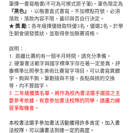
筆擇一書寫楷書(不可為可擦式原子筆)，筆色限定為
『黑色』
，以楷書直式書寫，不加標點符號，必須
落款，落款內容不限，蓋印與否自行決定。
★ 獎 勵：
各年級擇優錄取特優3名，優選2名。於學
生朝會頒發獎狀，並取得參加縣賽資格。
說明：
1. 距離比賽約有一個半月時間，請充分準備。
2. 硬筆書法範字與國字標準字存在著一定差異，評
審標準比照學生美術比賽寫字項目，可以書寫異體
字。鉤與不鉤，筆劃接與不接，長點與捺的交換
等，均不算錯字。
3. 二年級獲獎名單，將作為校內書法選手選拔之主
要參考依據，有意參加書法校隊的同學，請盡力練
習爭取機會。
本校書法選手參加書法活動獲得許多肯定，加入書
法校隊，可以讓書法到達一定的高度。