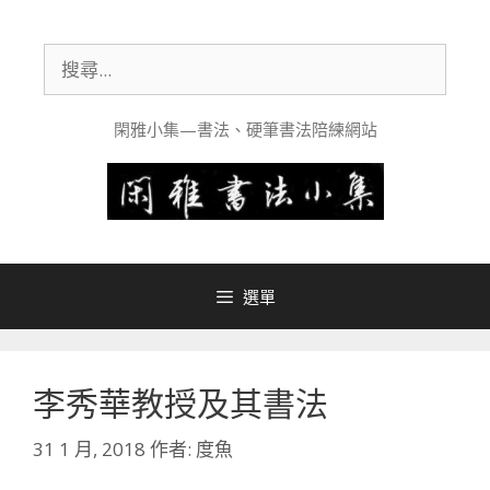
跳
至
搜
主
尋:
要
內
閑雅小集—書法、硬筆書法陪練網站
容
選單
李秀華教授及其書法
31 1 月, 2018
作者:
度魚