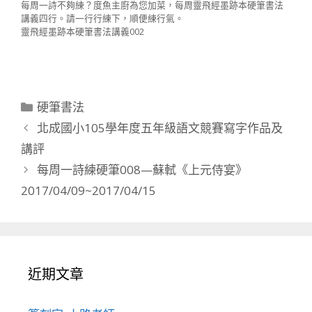
每周一詩不夠練？度魚主廚為您加菜，每周靈飛經墨跡本硬筆書法
講義四行。請一行行練下，順便練行氣。
靈飛經墨跡本硬筆書法講義002
分
硬筆書法
類
北成國小105學年度五年級語文競賽寫字作品及
講評
每周一詩練硬筆008—蘇軾《上元侍宴》
2017/04/09~2017/04/15
近期文章