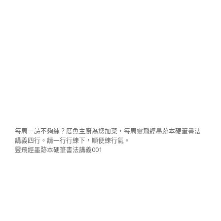
每周一詩不夠練？度魚主廚為您加菜，每周靈飛經墨跡本硬筆書法
講義四行。請一行行練下，順便練行氣。
靈飛經墨跡本硬筆書法講義001