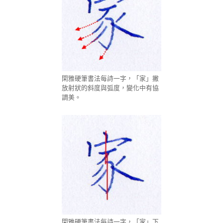
閑雅硬筆書法每詩一字，「家」撇
放射狀的斜度與弧度，變化中有協
調美。
閑雅硬筆書法每詩一字，「家」下