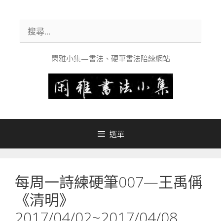
跳
至
搜
主
尋:
要
內
閑雅小集—書法、硬筆書法陪練網站
容
選單
每周一詩練硬筆007—王禹偁
《清明》
2017/04/02~2017/04/08