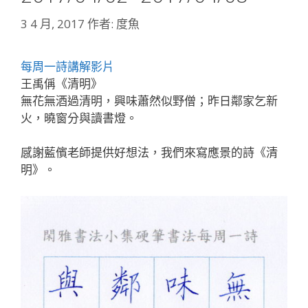
3 4 月, 2017
作者:
度魚
每周一詩講解影片
王禹偁《清明》
無花無酒過清明，興味蕭然似野僧；昨日鄰家乞新
火，曉窗分與讀書燈。
感謝藍儐老師提供好想法，我們來寫應景的詩《清
明》。