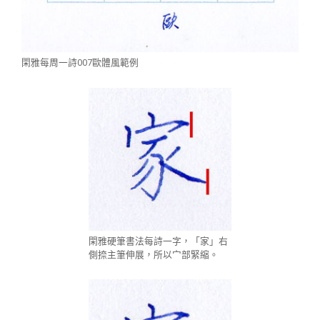
閑雅每周一詩007歐體風範例
閑雅硬筆書法每詩一字，「家」右
側捺主筆伸展，所以宀部緊縮。