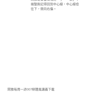
端豎鉤記得回到中心線，中心線愈
往下，微向右偏。
閑雅每周一詩007柳體風講義下載